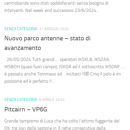
centrobanda sono stati soddisfacenti senza bisogno di
interventi. Nel week end successivo 23/6/2024...
SENZA CATEGORIA
31 MAGGIO 2024
Nuovo parco antenne – stato di
avanzamento
26/05/2024 Tutti grandi … operatori IK5XLB, IK5ZAA,
IK5BOH (quasi fuori campo), I5KQA ed il sottoscritto IK5DNF…..
è passato anche Tommaso ad… incitarci !!🤣 Cmq il palo è im
posizione ed è perfetto !!...
SENZA CATEGORIA
8 APRILE 2024
Pitcairn – VP6G
Grande tempismo di Luca che ha colto l’attimo fuggente del
DX, tre soci della sezione in 3 righe consecutive della