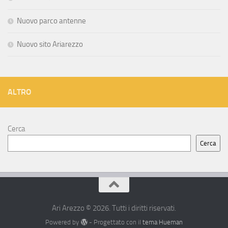
Nuovo parco antenne
Nuovo sito Ariarezzo
ALTRO
Cerca
Cerca
Ari Arezzo © 2026. Tutti i diritti riservati.
Powered by
- Progettato con il
tema Hueman